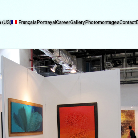
h (US)
Français
Portrayal
Career
Gallery
Photomontages
Contact