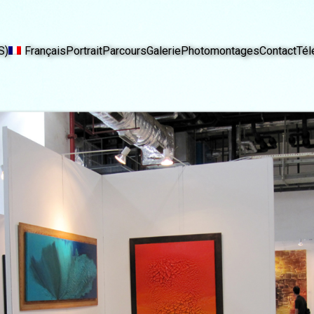
S)
Français
Portrait
Parcours
Galerie
Photomontages
Contact
Tél