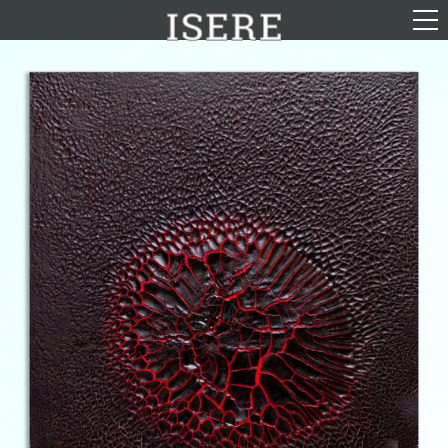
English (US)
Français
Portrayal
Career
Gallery
Photomontages
Contact
Downloads