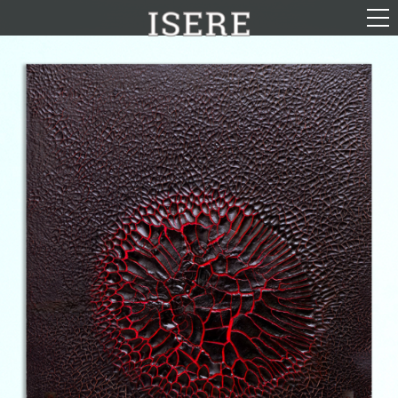
English (US)
Français
Portrait
Parcours
Galerie
Photomontages
Contact
Téléchargements