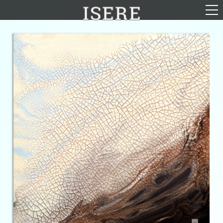
English (US)
Français
Portrayal
Career
Gallery
Photomontages
Contact
Downloads