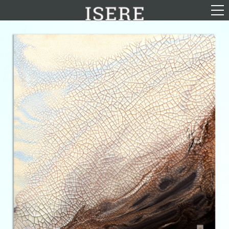
English (US)
Français
Portrait
Parcours
Galerie
Photomontages
Contact
Téléchargements