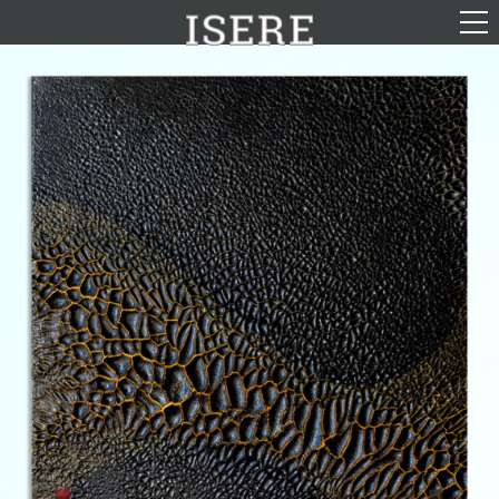
English (US)
Français
Portrait
Parcours
Galerie
Photomontages
Contact
Téléchargements