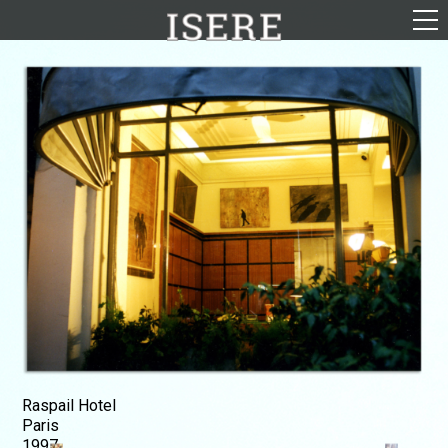
English (US)
Français
Portrait
Parcours
Galerie
Photomontages
Contact
Téléchargements
Raspail Hotel
Paris
1997