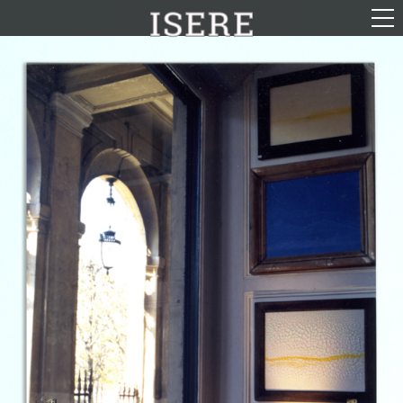
English (US)
Français
Portrait
Parcours
Galerie
Photomontages
Contact
Téléchargements