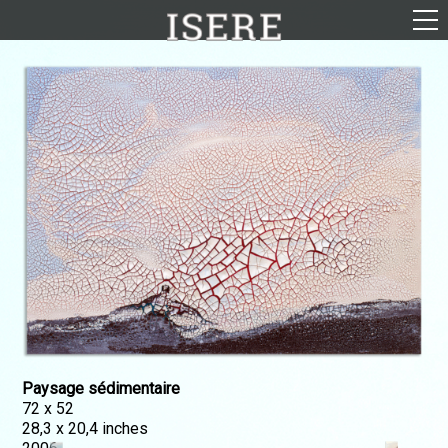
English (US)
Français
Portrayal
Career
Gallery
Photomontages
Contact
Downloads
Paysage sédimentaire
72 x 52
28,3 x 20,4 inches