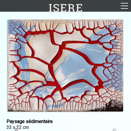
English (US)
Français
Portrayal
Career
Gallery
Photomontages
Contact
Downloads
Paysage sédimentaire
33 x 22 cm