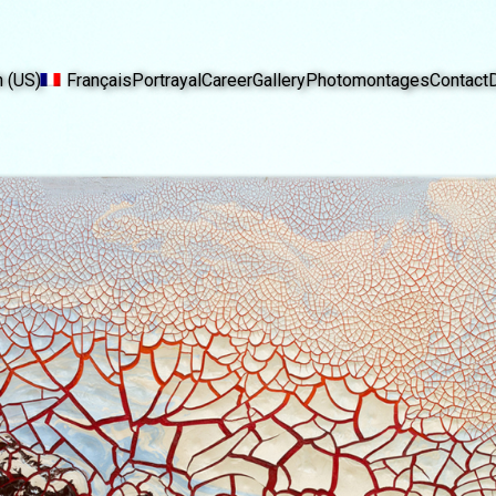
h (US)
Français
Portrayal
Career
Gallery
Photomontages
Contact