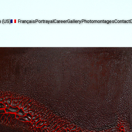
h (US)
Français
Portrayal
Career
Gallery
Photomontages
Contact