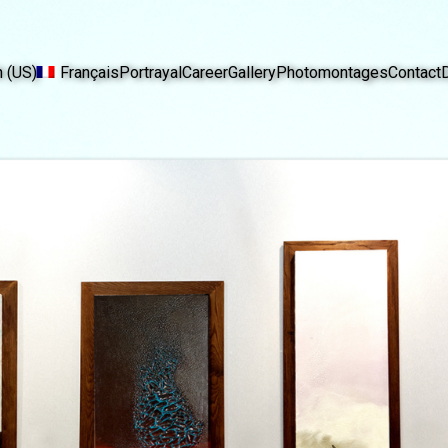
h (US)
Français
Portrayal
Career
Gallery
Photomontages
Contact