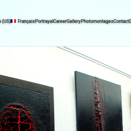
h (US)
Français
Portrayal
Career
Gallery
Photomontages
Contact