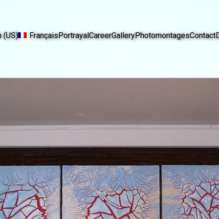
h (US)
Français
Portrayal
Career
Gallery
Photomontages
Contact