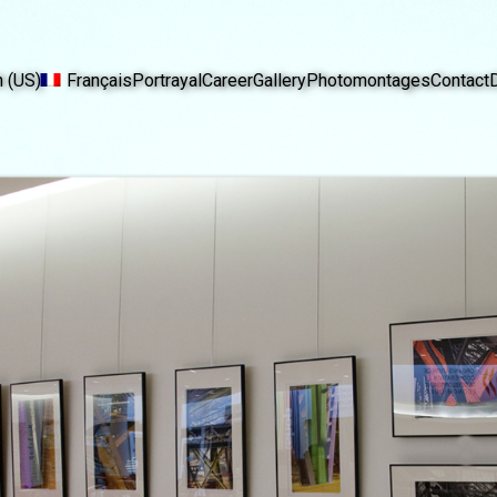
h (US)
Français
Portrayal
Career
Gallery
Photomontages
Contact