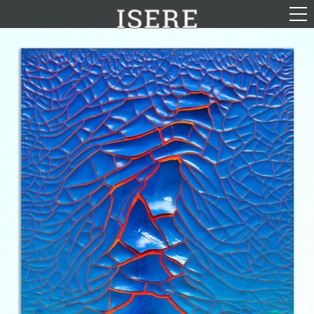
English (US)
Français
Portrayal
Career
Gallery
Photomontages
Contact
Downloads