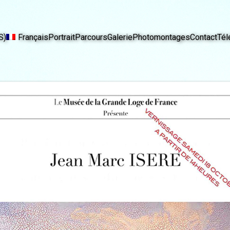
S)
Français
Portrait
Parcours
Galerie
Photomontages
Contact
Tél