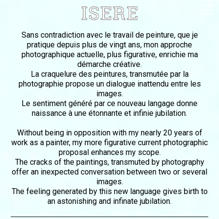
English (US)
Sans contradiction avec le travail de peinture, que je
pratique depuis plus de vingt ans, mon approche
Français
photographique actuelle, plus figurative, enrichie ma
démarche créative.
Portrait
La craquelure des peintures, transmutée par la
photographie propose un dialogue inattendu entre les
Parcours
images.
Galerie
Le sentiment généré par ce nouveau langage donne
naissance à une étonnante et infinie jubilation.
Photomontages
Without being in opposition with my nearly 20 years of
Contact
work as a painter, my more figurative current photographic
Téléchargements
proposal enhances my scope.
The cracks of the paintings, transmuted by photography
offer an inexpected conversation between two or several
images.
The feeling generated by this new language gives birth to
an astonishing and infinate jubilation.