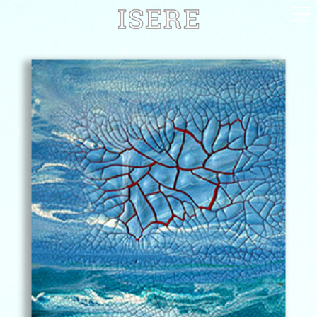
English (US)
Français
Portrait
Parcours
Galerie
Photomontages
Contact
Téléchargements