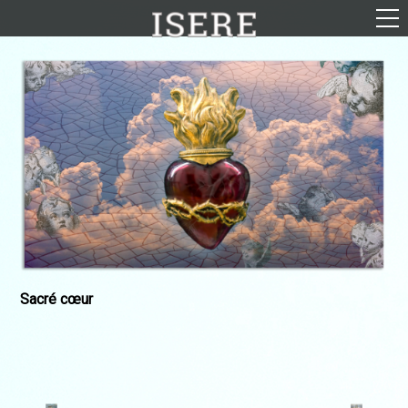
English (US)
Français
Portrait
Parcours
Galerie
Photomontages
Contact
Téléchargements
Sacré cœur