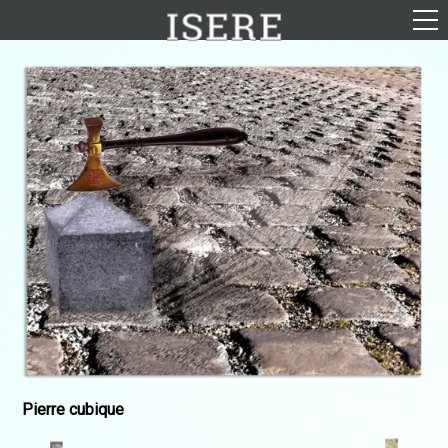
English (US)
Français
Portrait
Parcours
Galerie
Photomontages
Contact
Téléchargements
Pierre cubique