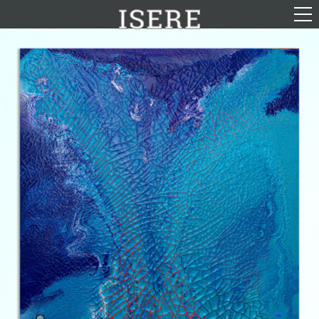
English (US)
Français
Portrait
Parcours
Galerie
Photomontages
Contact
Téléchargements