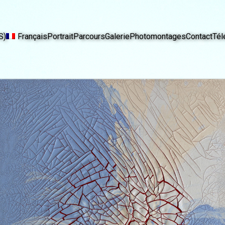
S)
Français
Portrait
Parcours
Galerie
Photomontages
Contact
Tél