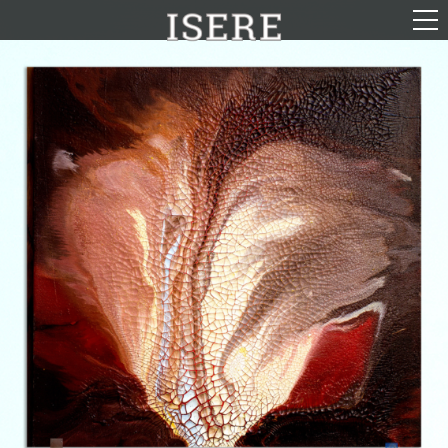
English (US)
Français
Portrait
Parcours
Galerie
Photomontages
Contact
Téléchargements