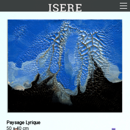
English (US)
Français
Portrait
Parcours
Galerie
Photomontages
Contact
Téléchargements
Paysage Lyrique
50 x 40 cm