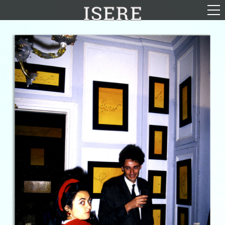
English (US)
Français
Portrait
Parcours
Galerie
Photomontages
Contact
Téléchargements