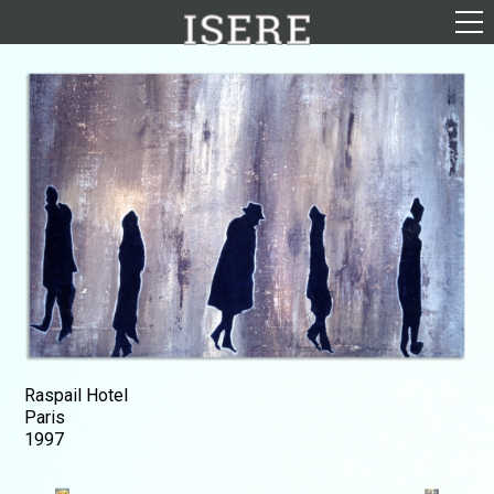
English (US)
Français
Portrait
Parcours
Galerie
Photomontages
Contact
Téléchargements
Raspail Hotel
Paris
1997