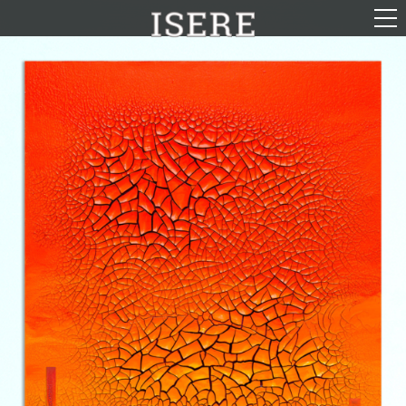
English (US)
Français
Portrait
Parcours
Galerie
Photomontages
Contact
Téléchargements