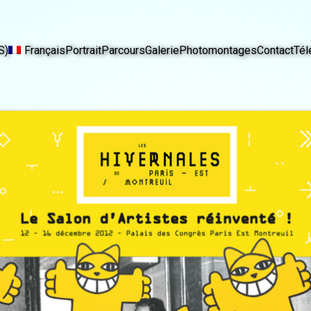
S)
Français
Portrait
Parcours
Galerie
Photomontages
Contact
Tél