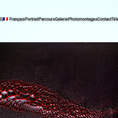
S)
Français
Portrait
Parcours
Galerie
Photomontages
Contact
Tél