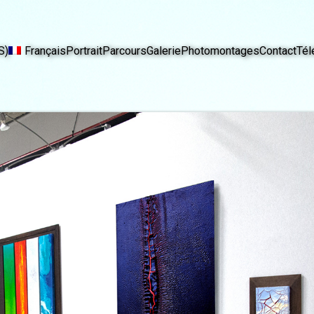
S)
Français
Portrait
Parcours
Galerie
Photomontages
Contact
Tél