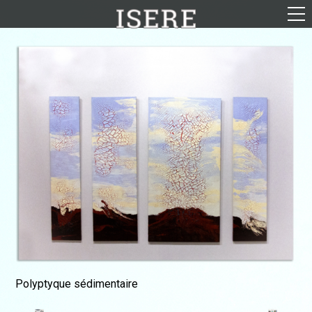
English (US)
Français
Portrait
Parcours
Galerie
Photomontages
Contact
Téléchargements
Polyptyque sédimentaire