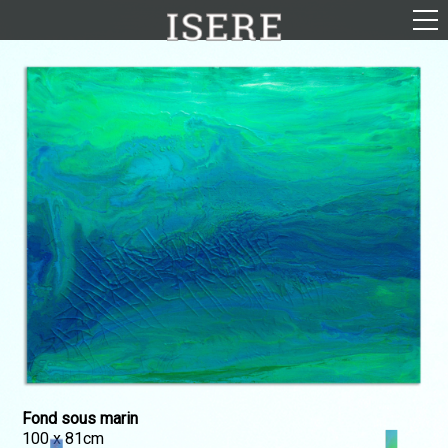
English (US)
Français
Portrait
Parcours
Galerie
Photomontages
Contact
Téléchargements
Fond sous marin
100 x 81cm