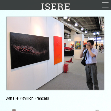
English (US)
Français
Portrait
Parcours
Galerie
Photomontages
Contact
Téléchargements
Dans le Pavillon Français