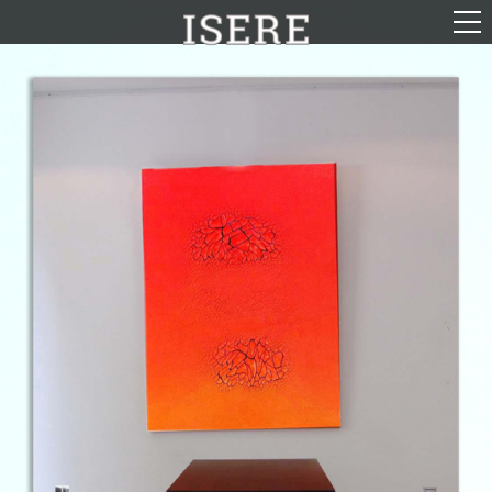
English (US)
Français
Portrait
Parcours
Galerie
Photomontages
Contact
Téléchargements