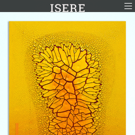
English (US)
Français
Portrait
Parcours
Galerie
Photomontages
Contact
Téléchargements