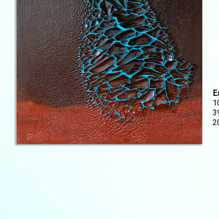
E
1
3
2