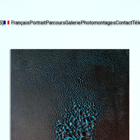
S)
Français
Portrait
Parcours
Galerie
Photomontages
Contact
Tél