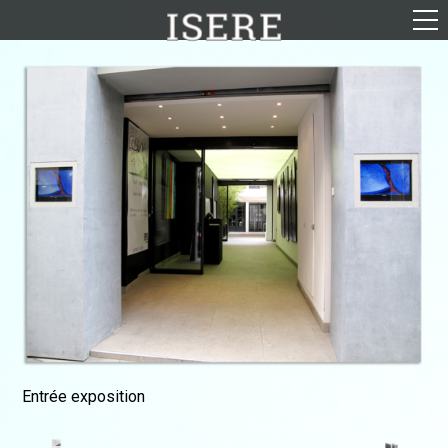
English (US)
Français
Portrait
Parcours
Galerie
Photomontages
Contact
Téléchargements
Entrée exposition