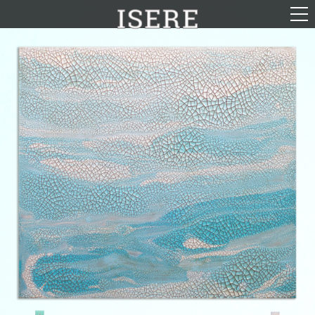
English (US)
Français
Portrait
Parcours
Galerie
Photomontages
Contact
Téléchargements