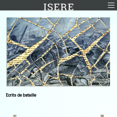
English (US)
Français
Portrait
Parcours
Galerie
Photomontages
Contact
Téléchargements
Ecrits de bataille