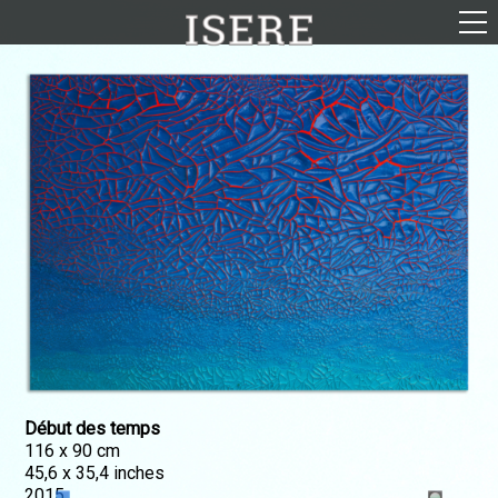
English (US)
Français
Portrait
Parcours
Galerie
Photomontages
Contact
Téléchargements
Début des temps
116 x 90 cm
45,6 x 35,4 inches
2015