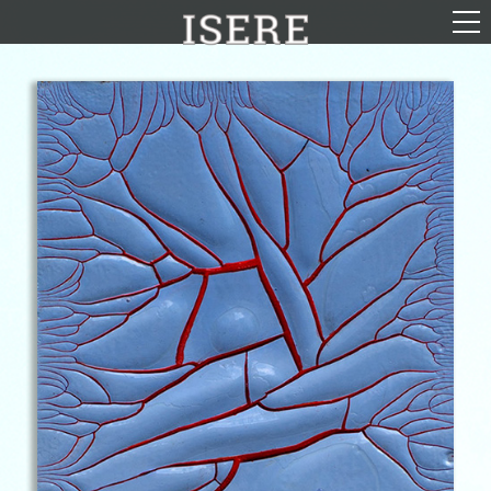
English (US)
Français
Portrait
Parcours
Galerie
Photomontages
Contact
Téléchargements