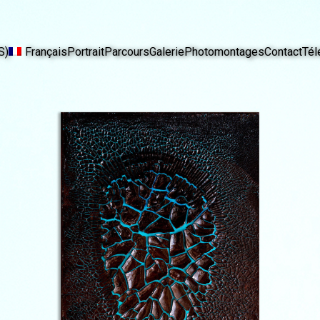
S)
Français
Portrait
Parcours
Galerie
Photomontages
Contact
Tél