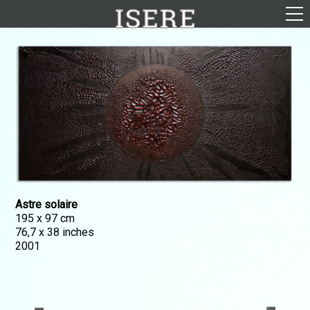
English (US)
Français
Portrait
Parcours
Galerie
Photomontages
Contact
Astre solaire
Téléchargements
195 x 97 cm
76,7 x 38 inches
2001