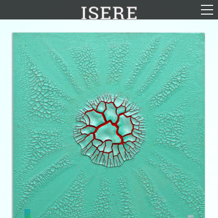
English (US)
Français
Portrait
Parcours
Galerie
Photomontages
Contact
Téléchargements