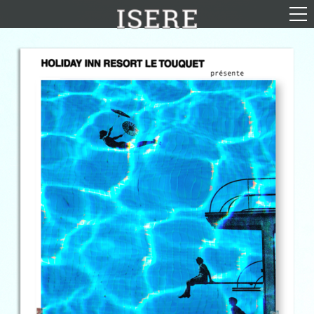
English (US)
Français
Portrait
Parcours
Galerie
Photomontages
Contact
Téléchargements