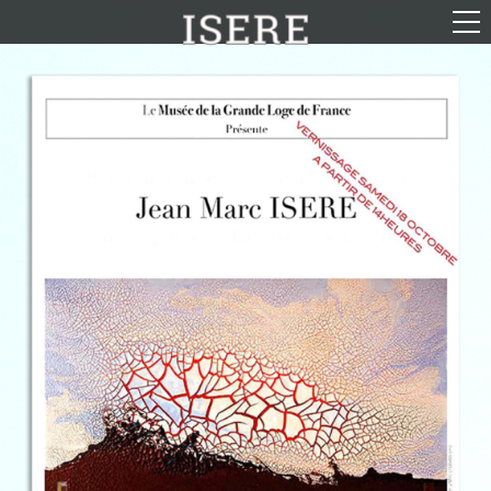
English (US)
Français
Portrait
Parcours
Galerie
Photomontages
Contact
Téléchargements