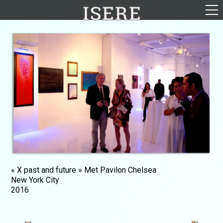
English (US)
Français
Portrait
Parcours
Galerie
Photomontages
Contact
Téléchargements
« X past and future » Met Pavilon Chelsea
New York City
2016